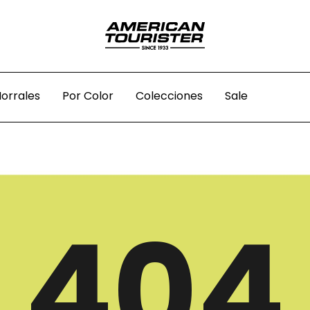
orrales
Por Color
Colecciones
Sale
404