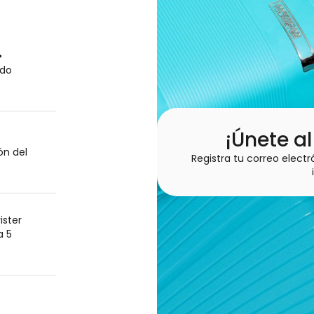
•
odo
¡Únete al
ón del
Registra tu correo electr
ister
a 5