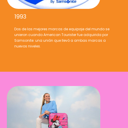
1993
Dos de las mejores marcas de equipaje del mundo se
unieron cuando American Tourister fue adquirida por
Samsonite: una unión que llevó a ambas marcas a
nuevos niveles.