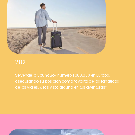
2021
Se vende la SoundBox número 1.000.000 en Europa,
asegurando su posición como favorito de los fanáticos
de los viajes. ¿Has visto alguna en tus aventuras?