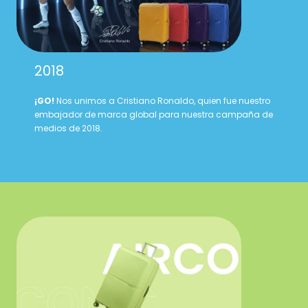
2018
¡GO!
Nos unimos a Cristiano Ronaldo, quien fue nuestro
embajador de marca global para nuestra campaña de
medios de 2018.